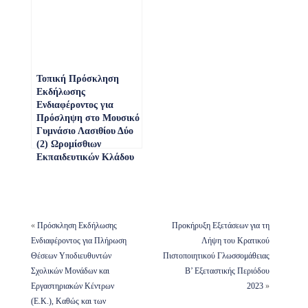
Τοπική Πρόσκληση
Εκδήλωσης
Ενδιαφέροντος για
Πρόσληψη στο Μουσικό
Γυμνάσιο Λασιθίου Δύο
(2) Ωρομίσθιων
Εκπαιδευτικών Κλάδου
ΠΕ79.01/ΤΕ16 ή
Εμπειροτεχνών Ιδιωτών
Μουσικών (ΕΜ16) για
τις Μουσικές
Ειδικεύσεις «Κιθάρα
«
Πρόσκληση Εκδήλωσης
Προκήρυξη Εξετάσεων για τη
Ηλεκτρική» και
Ενδιαφέροντος για Πλήρωση
Λήψη του Κρατικού
«Κρουστά Ευρωπαϊκά
Θέσεων Υποδιευθυντών
Πιστοποιητικού Γλωσσομάθειας
(Κλασικά – Σύγχρονα)»
Σχολικών Μονάδων και
Β’ Εξεταστικής Περιόδου
| ΑΔΑ: 9ΤΦΠ46ΜΤΛΗ-
Εργαστηριακών Κέντρων
2023
»
ΑΧΥ
(Ε.Κ.), Καθώς και των