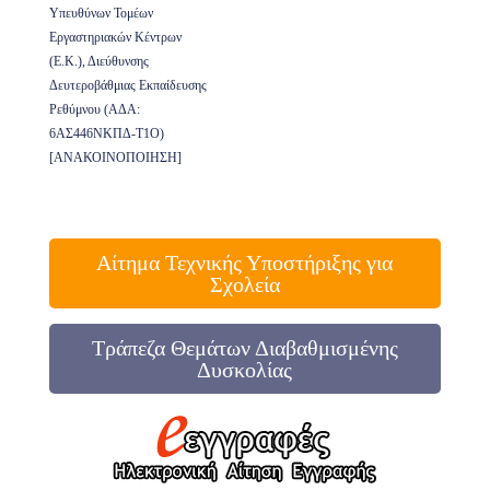
Υπευθύνων Τομέων
Εργαστηριακών Κέντρων
(Ε.Κ.), Διεύθυνσης
Δευτεροβάθμιας Εκπαίδευσης
Ρεθύμνου (ΑΔΑ:
6ΑΣ446ΝΚΠΔ-Τ1Ο)
[ΑΝΑΚΟΙΝΟΠΟΙΗΣΗ]
Αίτημα Τεχνικής Υποστήριξης για
Σχολεία
Τράπεζα Θεμάτων Διαβαθμισμένης
Δυσκολίας