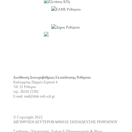
Διεύθυνση Δευτεροβάθμιας Εκπαίδευσης Ρεθύμνου
Καλλιρρόης Παρρέν-Σιγανού 4
741 32 Ρέθυμνο
τηλ. 28310 21392
E-mail: mail@dide.reth.sch.gr
© Copyright 2022
ΔΙΕΥΘΥΝΣΗ ΔΕΥΤΕΡΟΒΑΘΜΙΑΣ ΕΚΠΑΙΔΕΥΣΗΣ ΡΕΘΥΜΝΟΥ
Σχεδίαση - Υλοποίηση: Τμήμα Δ' Πληροφορικής & Νέων