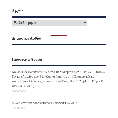
Αρχείο
Δημοφιλή Άρθρα
Πρόσφατα Άρθρα
Καθορισμός Εξεταστέας Ύλης για τα Μαθήματα των Α’, Β’ και Γ’ τάξεων
Γενικού Λυκείου που Εξετάζονται Γραπτώς στις Προαγωγικές και
Απολυτήριες Εξετάσεις για το Σχολικό Έτος 2026-2027 (ΦΕΚ Τεύχος B’
4857/04.08.2026)
06/08/2026
Δικαιολογητικά Νεοδιόριστων Εκπαιδευτικών 2026
04/08/2026