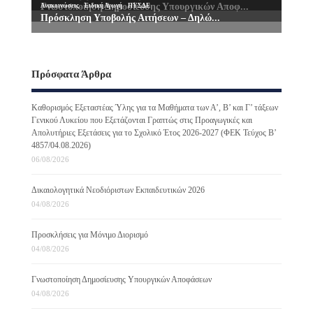
Πρόσφατα Άρθρα
Καθορισμός Εξεταστέας Ύλης για τα Μαθήματα των Α’, Β’ και Γ’ τάξεων
Γενικού Λυκείου που Εξετάζονται Γραπτώς στις Προαγωγικές και
Απολυτήριες Εξετάσεις για το Σχολικό Έτος 2026-2027 (ΦΕΚ Τεύχος B’
4857/04.08.2026)
06/08/2026
Δικαιολογητικά Νεοδιόριστων Εκπαιδευτικών 2026
04/08/2026
Προσκλήσεις για Μόνιμο Διορισμό
04/08/2026
Γνωστοποίηση Δημοσίευσης Υπουργικών Αποφάσεων
04/08/2026