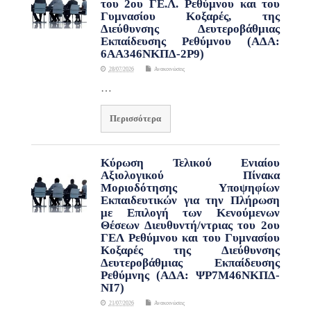
του 2ου ΓΕ.Λ. Ρεθύμνου και του
Γυμνασίου Κοξαρές, της
Διεύθυνσης Δευτεροβάθμιας
Εκπαίδευσης Ρεθύμνου (ΑΔΑ:
6ΑΑ346ΝΚΠΔ-2Ρ9)
28/07/2026
Ανακοινώσεις
…
Περισσότερα
Κύρωση Τελικού Ενιαίου
Αξιολογικού Πίνακα
Μοριοδότησης Υποψηφίων
Εκπαιδευτικών για την Πλήρωση
με Επιλογή των Κενούμενων
Θέσεων Διευθυντή/ντριας του 2ου
ΓΕΛ Ρεθύμνου και του Γυμνασίου
Κοξαρές της Διεύθυνσης
Δευτεροβάθμιας Εκπαίδευσης
Ρεθύμνης (ΑΔΑ: ΨΡ7Μ46ΝΚΠΔ-
ΝΙ7)
21/07/2026
Ανακοινώσεις