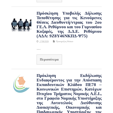
Πρόσκληση Υποβολής Δήλωσης
Τοποθέτησης για τις Κενούμενες
Θέσεις Διευθυντή/ντριας του 2ου
ΓΕ.Λ. Ρεθύμνου και του Γυμνασίου
Κοξαρές, της Δ.Δ.Ε. Ρεθύμνου
(ΑΔΑ: 9Ζ8Υ46ΝΚΠΔ-Ψ75)
17/06/2026
Προκηρύξεις Θέσεων
…
Περισσότερα
Πρόκληση Εκδήλωσης
Ενδιαφέροντος για την Απόσπαση
Εκπαιδευτικών Κλάδου ΠΕ78 –
Κοινωνικών Επιστημών, Κατόχων
Πτυχίου Τμήματος Νομικής Α.Ε.Ι.,
στο Γραφείο Νομικής Υποστήριξης
της Αυτοτελούς Διεύθυνσης
Διοικητικής, Οικονομικής και
Παιδαγωγικής Υποστήριξης της