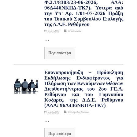
Φ.2.1/8303/23-06-2026, ΑΔΑ:
96Δ446ΝΚΠΔ-ΤΚ7), Ύστερα από
την Υπ’ Αρ. 1/01-07-2026 Πράξη
του Τοπικού Συμβουλίου Επιλογής
της Δ.Δ.Ε. Ρεθύμνου
01/07/2026
Ανακοινώσεις
…
Περισσότερα
Επαναπροκήρυξη – Πρόσκληση
Εκδήλωσης Ενδιαφέροντος για
Πλήρωση των Κενούμενων Θέσεων
Διευθυντή/ντριας του 2ου ΓΕ.Λ.
Ρεθύμνου και του Γυμνασίου
Κοξαρές, της Δ.Δ.Ε. Ρεθύμνου
(ΑΔΑ: 96Δ446ΝΚΠΔ-ΤΚ7)
23/06/2026
Προκηρύξεις Θέσεων
…
Περισσότερα