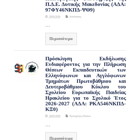
Π.Δ.Ε. Δυτικής Μακεδονίας (ΑΔΑ:
97ΦΥ46ΝΚΠΔ-ΨΘ9)
29/05/2026
Αποσπάσεις
…
Περισσότερα
Πρόσκληση Εκδήλωσης
Ενδιαφέροντος για την Πλήρωση
Θέσεων Εκπαιδευτικών των
Ελληνόφωνων και Αγγλόφωνων
Τμημάτων Πρωτοβάθμιου και
Δευτεροβάθμιου Κύκλου του
Σχολείου Ευρωπαϊκής Παιδείας
Ηρακλείου για το Σχολικό Έτος
2026-2027 (ΑΔΑ: ΡΚΑ546ΝΚΠΔ-
ΚΞ0)
28/05/2026
Προκηρύξεις Θέσεων
…
Περισσότερα