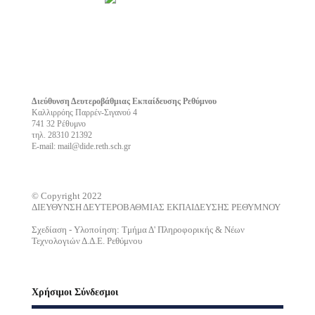
Διεύθυνση Δευτεροβάθμιας Εκπαίδευσης Ρεθύμνου
Καλλιρρόης Παρρέν-Σιγανού 4
741 32 Ρέθυμνο
τηλ. 28310 21392
E-mail: mail@dide.reth.sch.gr
© Copyright 2022
ΔΙΕΥΘΥΝΣΗ ΔΕΥΤΕΡΟΒΑΘΜΙΑΣ ΕΚΠΑΙΔΕΥΣΗΣ ΡΕΘΥΜΝΟΥ
Σχεδίαση - Υλοποίηση: Τμήμα Δ' Πληροφορικής & Νέων
Τεχνολογιών Δ.Δ.Ε. Ρεθύμνου
Χρήσιμοι Σύνδεσμοι