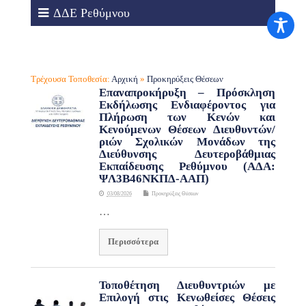
ΔΔΕ Ρεθύμνου
Τρέχουσα Τοποθεσία:
Αρχική
»
Προκηρύξεις Θέσεων
Επαναπροκήρυξη – Πρόσκληση
Εκδήλωσης Ενδιαφέροντος για
Πλήρωση των Κενών και
Κενούμενων Θέσεων Διευθυντών/
ριών Σχολικών Μονάδων της
Διεύθυνσης Δευτεροβάθμιας
Εκπαίδευσης Ρεθύμνου (ΑΔΑ:
ΨΛ3Β46ΝΚΠΔ-ΑΑΠ)
03/08/2026
Προκηρύξεις Θέσεων
…
Περισσότερα
Τοποθέτηση Διευθυντριών με
Επιλογή στις Κενωθείσες Θέσεις