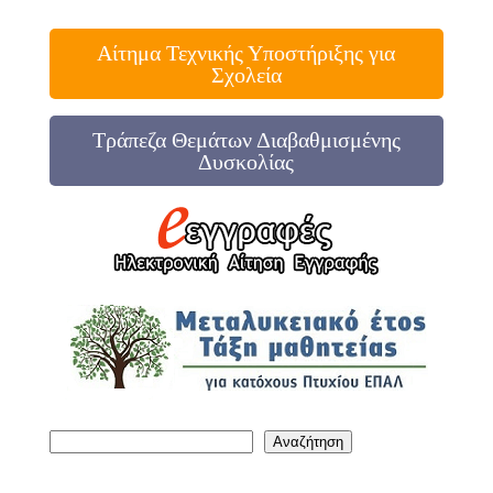
Αίτημα Τεχνικής Υποστήριξης για
Σχολεία
Τράπεζα Θεμάτων Διαβαθμισμένης
Δυσκολίας
Αναζήτηση