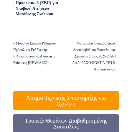
Προσωπικού (ΕΒΠ) για
Υποβολή Αιτήσεων
Μετάθεσης Σχολικού
Έτους 2023-2024 (ΑΔΑ:
9Η9Ξ46ΝΚΠΔ-Δ9Δ)
«
Μουσικό Σχολείο Ρεθύμνου:
Μεταθέσεις Εκπαιδευτικών
Πρόσκληση Εκδήλωσης
Δευτεροβάθμιας Εκπαίδευσης
Ενδιαφέροντος για Διδακτική
Σχολικού Έτους 2025-2026 |
Επίσκεψη [ΗΡΑΚΛΕΙΟ]
ΑΔΑ: 6ΔΧΟ46ΝΚΠΔ-ΤΕ4 &
Διευκρινίσεις
»
Αίτημα Τεχνικής Υποστήριξης για
Σχολεία
Τράπεζα Θεμάτων Διαβαθμισμένης
Δυσκολίας