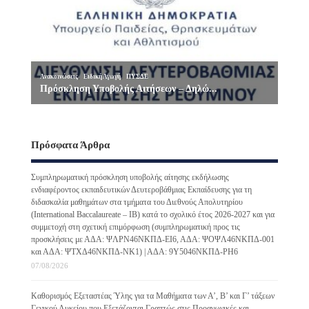
Πρόσφατα Άρθρα
Συμπληρωματική πρόσκληση υποβολής αίτησης εκδήλωσης
ενδιαφέροντος εκπαιδευτικών Δευτεροβάθμιας Εκπαίδευσης για τη
διδασκαλία μαθημάτων στα τμήματα του Διεθνούς Απολυτηρίου
(International Baccalaureate – IB) κατά το σχολικό έτος 2026-2027 και για
συμμετοχή στη σχετική επιμόρφωση (συμπληρωματική προς τις
προσκλήσεις με ΑΔΑ: ΨΛΡΝ46ΝΚΠΔ-ΕΙ6, ΑΔΑ: ΨΟΨΛ46ΝΚΠΔ-001
και ΑΔΑ: ΨΤΧΔ46ΝΚΠΔ-ΝΚ1) | ΑΔΑ: 9Υ5046ΝΚΠΔ-ΡΗ6
07/08/2026
Καθορισμός Εξεταστέας Ύλης για τα Μαθήματα των Α’, Β’ και Γ’ τάξεων
Γενικού Λυκείου που Εξετάζονται Γραπτώς στις Προαγωγικές και