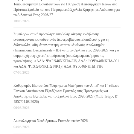
Τοποθετούμενων Εκπαιδευτικών για Πλήρωση Λειτουργικών Κενών στα
Πρότυπα Σχολεία και στα Πειραματικά Σχολεία Κρήτης, με Απόσπαση για
το Διδακτικό Έτος 2026-27
10/08/2026
Συμπληρωματική πρόσκληση υποβολής αίτησης εκδήλωσης
ενδιαφέροντος εκπαιδευτικών Δευτεροβάθμιας Εκπαίδευσης για τη
διδασκαλία μαθημάτων στα τμήματα του Διεθνούς Απολυτηρίου
(International Baccalaureate – IB) κατά το σχολικό έτος 2026-2027 και για
συμμετοχή στη σχετική επιμόρφωση (συμπληρωματική προς τις
προσκλήσεις με ΑΔΑ: ΨΛΡΝ46ΝΚΠΔ-ΕΙ6, ΑΔΑ: ΨΟΨΛ46ΝΚΠΔ-001
και ΑΔΑ: ΨΤΧΔ46ΝΚΠΔ-ΝΚ1) | ΑΔΑ: 9Υ5046ΝΚΠΔ-ΡΗ6
07/08/2026
Καθορισμός Εξεταστέας Ύλης για τα Μαθήματα των Α’, Β’ και Γ’ τάξεων
Γενικού Λυκείου που Εξετάζονται Γραπτώς στις Προαγωγικές και
Απολυτήριες Εξετάσεις για το Σχολικό Έτος 2026-2027 (ΦΕΚ Τεύχος B’
4857/04.08.2026)
06/08/2026
Δικαιολογητικά Νεοδιόριστων Εκπαιδευτικών 2026
04/08/2026