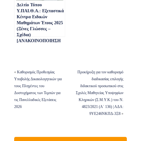
Δελτίο Τύπου
παιδείας και
Υ.ΠΑΙ.Θ.Α.: Εξεταστικά
ειδικότητας, έτους 2025.
Κέντρα Ειδικών
Γ. Καθορισμός
Μαθημάτων Έτους 2025
προγράμματος
(Ξένες Γλώσσες –
Πανελλαδικών
Σχέδια)
Εξετάσεων Ειδικών
[ΑΝΑΚΟΙΝΟΠΟΙΗΣΗ
Μαθημάτων και
ΩΣ ΠΡΟΣ ΤΗΝ ΩΡΑ
Μουσικών Μαθημάτων,
ΕΞΕΤΑΣΗΣ ΤΗΣ
έτους 2025, για
ΙΣΠΑΝΙΚΗΣ
εισαγωγή υποψηφίων σε
ΓΛΩΣΣΑΣ]
Τμήματα στα οποία
απαιτείται η εξέτασή
«
Καθορισμός Προθεσμίας
Προκήρυξη για τον καθορισμό
τους.
Υποβολής Δικαιολογητικών για
διαδικασίας επιλογής
Δ. Ορισμός προθεσμίας
τους Πληγέντες του
διδακτικού προσωπικού στις
υγειονομικής εξέτασης
Δυστυχήματος των Τεμπών για
Σχολές Μαθητείας Υποψηφίων
και πρακτικής
τις Πανελλαδικές Εξετάσεις
Κληρικών (Σ.Μ.Υ.Κ.) του Ν.
δοκιμασίας των
2026
4823/2021 (Α΄ 136) | ΑΔΑ:
υποψηφίων για
εισαγωγή στα ΤΕΦΑΑ,
9ΥΕ246ΝΚΠΔ-3Ξ8
»
έτους 2025.