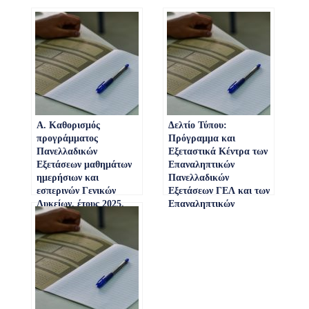
Α. Καθορισμός
Δελτίο Τύπου:
προγράμματος
Πρόγραμμα και
Πανελλαδικών
Εξεταστικά Κέντρα των
Εξετάσεων μαθημάτων
Επαναληπτικών
ημερήσιων και
Πανελλαδικών
εσπερινών Γενικών
Εξετάσεων ΓΕΛ και των
Λυκείων, έτους 2025.
Επαναληπτικών
Β. Καθορισμός
Πανελλαδικών
προγράμματος
Εξετάσεων Ειδικών και
Πανελλαδικών
Μουσικών Μαθημάτων
Εξετάσεων μαθημάτων
ΓΕΛ και ΕΠΑΛ Έτους
ημερήσιων και
2024
εσπερινών
Επαγγελματικών
Λυκείων γενικής