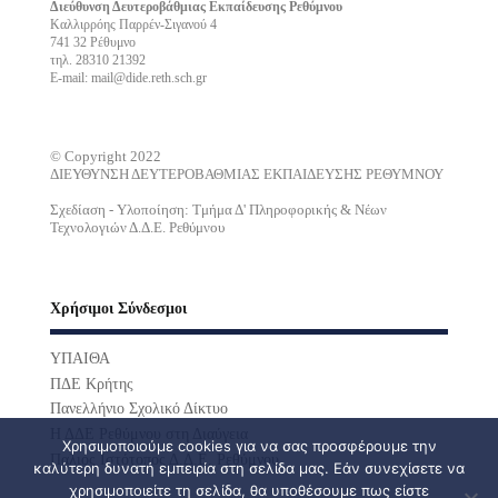
Διεύθυνση Δευτεροβάθμιας Εκπαίδευσης Ρεθύμνου
Καλλιρρόης Παρρέν-Σιγανού 4
741 32 Ρέθυμνο
τηλ. 28310 21392
E-mail: mail@dide.reth.sch.gr
© Copyright 2022
ΔΙΕΥΘΥΝΣΗ ΔΕΥΤΕΡΟΒΑΘΜΙΑΣ ΕΚΠΑΙΔΕΥΣΗΣ ΡΕΘΥΜΝΟΥ
Σχεδίαση - Υλοποίηση: Τμήμα Δ' Πληροφορικής & Νέων
Τεχνολογιών Δ.Δ.Ε. Ρεθύμνου
Χρήσιμοι Σύνδεσμοι
ΥΠΑΙΘΑ
ΠΔΕ Κρήτης
Πανελλήνιο Σχολικό Δίκτυο
Η ΔΔΕ Ρεθύμνου στη Διαύγεια
Χρησιμοποιούμε cookies για να σας προσφέρουμε την
Παλιός Ιστότοπος Δ.Δ.Ε. Ρεθύμνου
καλύτερη δυνατή εμπειρία στη σελίδα μας. Εάν συνεχίσετε να
χρησιμοποιείτε τη σελίδα, θα υποθέσουμε πως είστε