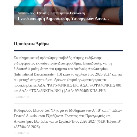
Πρόσφατα Άρθρα
Συμπληρωματική πρόσκληση υποβολής αίτησης εκδήλωσης
ενδιαφέροντος εκπαιδευτικών Δευτεροβάθμιας Εκπαίδευσης για τη
διδασκαλία μαθημάτων στα τμήματα του Διεθνούς Απολυτηρίου
(International Baccalaureate – IB) κατά το σχολικό έτος 2026-2027 και για
συμμετοχή στη σχετική επιμόρφωση (συμπληρωματική προς τις
προσκλήσεις με ΑΔΑ: ΨΛΡΝ46ΝΚΠΔ-ΕΙ6, ΑΔΑ: ΨΟΨΛ46ΝΚΠΔ-001
και ΑΔΑ: ΨΤΧΔ46ΝΚΠΔ-ΝΚ1) | ΑΔΑ: 9Υ5046ΝΚΠΔ-ΡΗ6
07/08/2026
Καθορισμός Εξεταστέας Ύλης για τα Μαθήματα των Α’, Β’ και Γ’ τάξεων
Γενικού Λυκείου που Εξετάζονται Γραπτώς στις Προαγωγικές και
Απολυτήριες Εξετάσεις για το Σχολικό Έτος 2026-2027 (ΦΕΚ Τεύχος B’
4857/04.08.2026)
06/08/2026