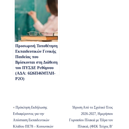
Εκπαιδευτικών Γενικής
Παιδείας και Ειδικής
Αγωγής και
Εκπαίδευσης (Ε.Α.Ε.)
που Βρίσκονται στη
Διάθεση του Π.Υ.Σ.Δ.Ε.,
για το Διδακτικό Έτος
2022-2023 | ΑΔΑ:
Προσωρινή Τοποθέτηση
9Δ4Ξ46ΜΤΛΗ-9Β3
Εκπαιδευτικών Γενικής
Παιδείας που
Βρίσκονται στη Διάθεση
του ΠΥΣΔΕ Ρεθύμνου
(ΑΔΑ: 6Ω6Π46ΜΤΛΗ-
Ρ2Ο)
«
Πρόκληση Εκδήλωσης
Ίδρυση Από το Σχολικό Έτος
Ενδιαφέροντος για την
2026-2027, Ημερήσιου
Απόσπαση Εκπαιδευτικών
Γυμνασίου Πλακιά με Έδρα τον
Κλάδου ΠΕ78 – Κοινωνικών
Πλακιά, (ΦΕΚ Τεύχος B’