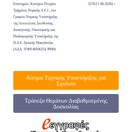
Επιστημών, Κατόχων Πτυχίου
3276/11.06.2026)
»
Τμήματος Νομικής Α.Ε.Ι., στο
Γραφείο Νομικής Υποστήριξης
της Αυτοτελούς Διεύθυνσης
Διοικητικής, Οικονομικής και
Παιδαγωγικής Υποστήριξης της
Π.Δ.Ε. Δυτικής Μακεδονίας
(ΑΔΑ: 97ΦΥ46ΝΚΠΔ-ΨΘ9)
Αίτημα Τεχνικής Υποστήριξης για
Σχολεία
Τράπεζα Θεμάτων Διαβαθμισμένης
Δυσκολίας