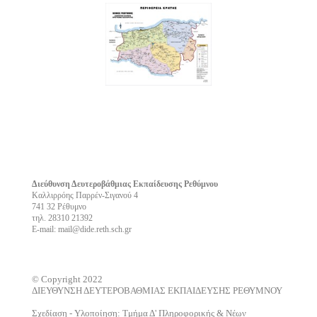
Διεύθυνση Δευτεροβάθμιας Εκπαίδευσης Ρεθύμνου
Καλλιρρόης Παρρέν-Σιγανού 4
741 32 Ρέθυμνο
τηλ. 28310 21392
E-mail: mail@dide.reth.sch.gr
© Copyright 2022
ΔΙΕΥΘΥΝΣΗ ΔΕΥΤΕΡΟΒΑΘΜΙΑΣ ΕΚΠΑΙΔΕΥΣΗΣ ΡΕΘΥΜΝΟΥ
Σχεδίαση - Υλοποίηση: Τμήμα Δ' Πληροφορικής & Νέων