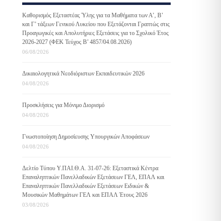
Καθορισμός Εξεταστέας Ύλης για τα Μαθήματα των Α’, Β’
και Γ’ τάξεων Γενικού Λυκείου που Εξετάζονται Γραπτώς στις
Προαγωγικές και Απολυτήριες Εξετάσεις για το Σχολικό Έτος
2026-2027 (ΦΕΚ Τεύχος B’ 4857/04.08.2026)
06/08/2026
Δικαιολογητικά Νεοδιόριστων Εκπαιδευτικών 2026
04/08/2026
Προσκλήσεις για Μόνιμο Διορισμό
04/08/2026
Γνωστοποίηση Δημοσίευσης Υπουργικών Αποφάσεων
04/08/2026
Δελτίο Τύπου Υ.ΠΑΙ.Θ.Α. 31-07-26: Εξεταστικά Κέντρα
Επαναληπτικών Πανελλαδικών Εξετάσεων ΓΕΛ, ΕΠΑΛ και
Επαναληπτικών Πανελλαδικών Εξετάσεων Ειδικών &
Μουσικών Μαθημάτων ΓΕΛ και ΕΠΑΛ Έτους 2026
03/08/2026