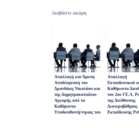
Διαβάστε ακόμη
Απαλλαγή και Άμεση
Απαλλαγή
Αποδέσμευση του
Εκπαιδευτικού α
Δρανδάκη Νικολάου και
Καθήκοντα Διευθ
της Δημητρακοπούλου
του 2ου ΓΕ.Λ. Ρ
Αργυρής από τα
της Διεύθυνσης
Καθήκοντα
Δευτεροβάθμιας
Υποδιευθυντή/ντριας του
Εκπαίδευσης Ρε
5ου Γυμνασίου Ρεθύμνου
(ΑΔΑ:
και του 1ου ΓΕ.Λ.
ΨΨΝΣ46ΝΚΠΔ-
Ρεθύμνου, της
Διεύθυνσης