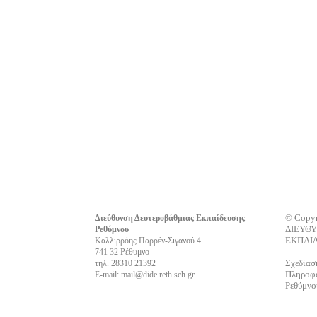
© Copyr
Διεύθυνση Δευτεροβάθμιας Εκπαίδευσης
ΔΙΕΥΘ
Ρεθύμνου
ΕΚΠΑΙ
Καλλιρρόης Παρρέν-Σιγανού 4
741 32 Ρέθυμνο
Σχεδίασ
τηλ. 28310 21392
Πληροφο
E-mail: mail@dide.reth.sch.gr
Ρεθύμνο