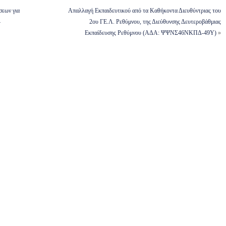
σεων για
Απαλλαγή Εκπαιδευτικού από τα Καθήκοντα Διευθύντριας του
–
2ου ΓΕ.Λ. Ρεθύμνου, της Διεύθυνσης Δευτεροβάθμιας
Εκπαίδευσης Ρεθύμνου (ΑΔΑ: ΨΨΝΣ46ΝΚΠΔ-49Υ)
»