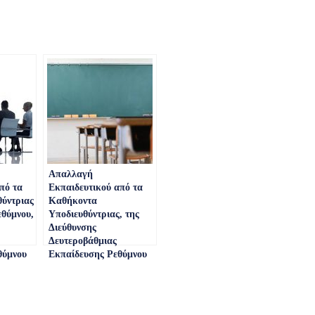
Απαλλαγή
πό τα
Εκπαιδευτικού από τα
ύντριας
Καθήκοντα
εθύμνου,
Υποδιευθύντριας, της
Διεύθυνσης
Δευτεροβάθμιας
θύμνου
Εκπαίδευσης Ρεθύμνου
(ΑΔΑ: 9Ι0546ΝΚΠΔ-
49Υ)
Δ4Η)