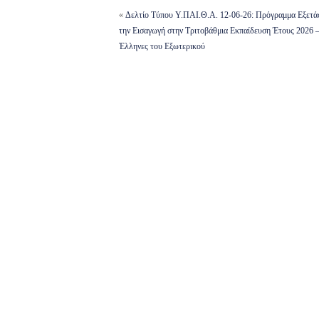
Δευτεροβάθμιας
«
Δελτίο Τύπου Υ.ΠΑΙ.Θ.Α. 12-06-26: Πρόγραμμα Εξετά
Εκπαίδευσης Ρεθύμνης
την Εισαγωγή στην Τριτοβάθμια Εκπαίδευση Έτους 2026 
(ΑΔΑ: Ω8ΔΗ46ΜΤΛΗ-
Έλληνες του Εξωτερικού
Ν1Ρ)