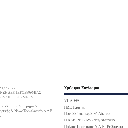
ight 2022
Χρήσιμοι Σύνδεσμοι
ΥΝΣΗ ΔΕΥΤΕΡΟΒΑΘΜΙΑΣ
ΔΕΥΣΗΣ ΡΕΘΥΜΝΟΥ
ΥΠΑΙΘΑ
η - Υλοποίηση: Τμήμα Δ'
ΠΔΕ Κρήτης
ρικής & Νέων Τεχνολογιών Δ.Δ.Ε.
Πανελλήνιο Σχολικό Δίκτυο
υ
Η ΔΔΕ Ρεθύμνου στη Διαύγεια
Παλιός Ιστότοπος Δ.Δ.Ε. Ρεθύμνου