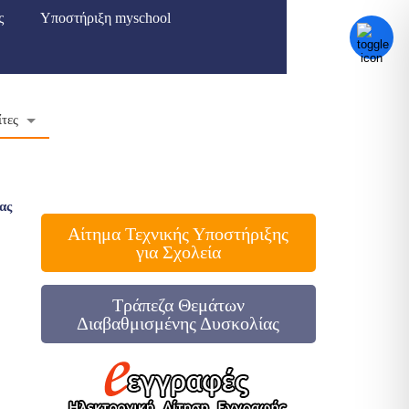
ς
Υποστήριξη myschool
ίτες
ας
Αίτημα Τεχνικής Υποστήριξης
για Σχολεία
Τράπεζα Θεμάτων
Διαβαθμισμένης Δυσκολίας